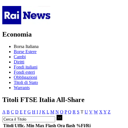
Economia
Borsa Italiana
Borse Estere
Cambi
Diritti
Fondi italiani
Fondi esteri
Obbligazioni
Titoli di Stato
Warrants
Titoli FTSE Italia All-Share
A
B
C
D
E
F
G
H
I
J
K
L
M
N
O
P
Q
R
S
T
U
V
W
X
Y
Z
Titoli
Uffic.
Min
Max
Flash
Ora flash
%Fl/Ri