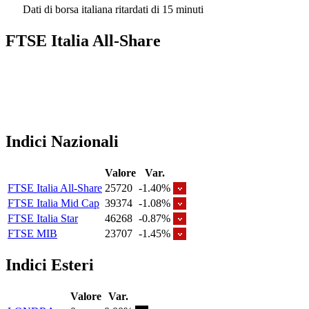
Dati di borsa italiana ritardati di 15 minuti
FTSE Italia All-Share
Indici Nazionali
Valore
Var.
FTSE Italia All-Share
25720
-1.40%
FTSE Italia Mid Cap
39374
-1.08%
FTSE Italia Star
46268
-0.87%
FTSE MIB
23707
-1.45%
Indici Esteri
Valore
Var.