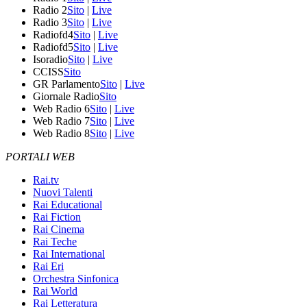
Radio 2
Sito
|
Live
Radio 3
Sito
|
Live
Radiofd4
Sito
|
Live
Radiofd5
Sito
|
Live
Isoradio
Sito
|
Live
CCISS
Sito
GR Parlamento
Sito
|
Live
Giornale Radio
Sito
Web Radio 6
Sito
|
Live
Web Radio 7
Sito
|
Live
Web Radio 8
Sito
|
Live
PORTALI WEB
Rai.tv
Nuovi Talenti
Rai Educational
Rai Fiction
Rai Cinema
Rai Teche
Rai International
Rai Eri
Orchestra Sinfonica
Rai World
Rai Letteratura