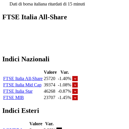
Dati di borsa italiana ritardati di 15 minuti
FTSE Italia All-Share
Indici Nazionali
Valore
Var.
FTSE Italia All-Share
25720
-1.40%
FTSE Italia Mid Cap
39374
-1.08%
FTSE Italia Star
46268
-0.87%
FTSE MIB
23707
-1.45%
Indici Esteri
Valore
Var.