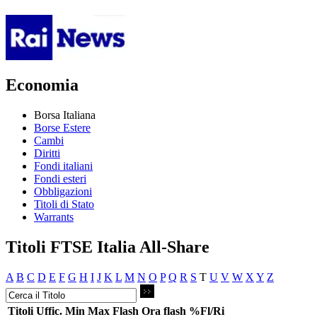
Economia
Borsa Italiana
Borse Estere
Cambi
Diritti
Fondi italiani
Fondi esteri
Obbligazioni
Titoli di Stato
Warrants
Titoli FTSE Italia All-Share
A
B
C
D
E
F
G
H
I
J
K
L
M
N
O
P
Q
R
S
T
U
V
W
X
Y
Z
Titoli
Uffic.
Min
Max
Flash
Ora flash
%Fl/Ri