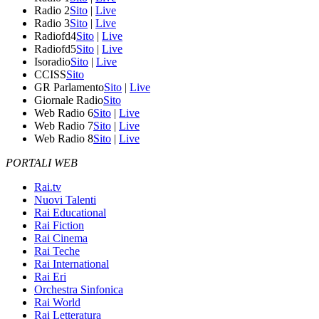
Radio 2
Sito
|
Live
Radio 3
Sito
|
Live
Radiofd4
Sito
|
Live
Radiofd5
Sito
|
Live
Isoradio
Sito
|
Live
CCISS
Sito
GR Parlamento
Sito
|
Live
Giornale Radio
Sito
Web Radio 6
Sito
|
Live
Web Radio 7
Sito
|
Live
Web Radio 8
Sito
|
Live
PORTALI WEB
Rai.tv
Nuovi Talenti
Rai Educational
Rai Fiction
Rai Cinema
Rai Teche
Rai International
Rai Eri
Orchestra Sinfonica
Rai World
Rai Letteratura