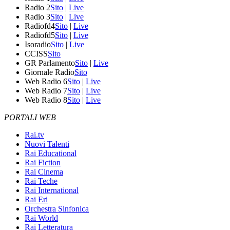
Radio 2
Sito
|
Live
Radio 3
Sito
|
Live
Radiofd4
Sito
|
Live
Radiofd5
Sito
|
Live
Isoradio
Sito
|
Live
CCISS
Sito
GR Parlamento
Sito
|
Live
Giornale Radio
Sito
Web Radio 6
Sito
|
Live
Web Radio 7
Sito
|
Live
Web Radio 8
Sito
|
Live
PORTALI WEB
Rai.tv
Nuovi Talenti
Rai Educational
Rai Fiction
Rai Cinema
Rai Teche
Rai International
Rai Eri
Orchestra Sinfonica
Rai World
Rai Letteratura