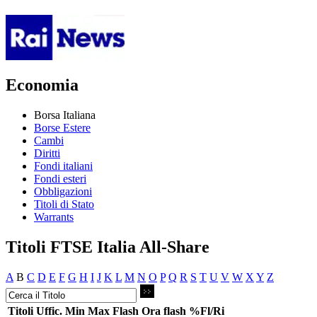
Economia
Borsa Italiana
Borse Estere
Cambi
Diritti
Fondi italiani
Fondi esteri
Obbligazioni
Titoli di Stato
Warrants
Titoli FTSE Italia All-Share
A
B
C
D
E
F
G
H
I
J
K
L
M
N
O
P
Q
R
S
T
U
V
W
X
Y
Z
Titoli
Uffic.
Min
Max
Flash
Ora flash
%Fl/Ri