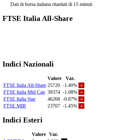
Dati di borsa italiana ritardati di 15 minuti
FTSE Italia All-Share
Indici Nazionali
Valore
Var.
FTSE Italia All-Share
25720
-1.40%
FTSE Italia Mid Cap
39374
-1.08%
FTSE Italia Star
46268
-0.87%
FTSE MIB
23707
-1.45%
Indici Esteri
Valore
Var.