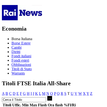
Economia
Borsa Italiana
Borse Estere
Cambi
Diritti
Fondi italiani
Fondi esteri
Obbligazioni
Titoli di Stato
Warrants
Titoli FTSE Italia All-Share
A
B
C
D
E
F
G
H
I
J
K
L
M
N
O
P
Q
R
S
T
U
V
W
X
Y
Z
Titoli
Uffic.
Min
Max
Flash
Ora flash
%Fl/Ri