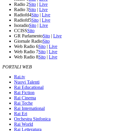
Radio 2
Sito
|
Live
Radio 3
Sito
|
Live
Radiofd4
Sito
|
Live
Radiofd5
Sito
|
Live
Isoradio
Sito
|
Live
CCISS
Sito
GR Parlamento
Sito
|
Live
Giornale Radio
Sito
Web Radio 6
Sito
|
Live
Web Radio 7
Sito
|
Live
Web Radio 8
Sito
|
Live
PORTALI WEB
Rai.tv
Nuovi Talenti
Rai Educational
Rai Fiction
Rai Cinema
Rai Teche
Rai International
Rai Eri
Orchestra Sinfonica
Rai World
Rai Letteratura