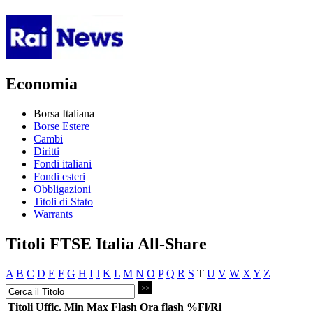
Economia
Borsa Italiana
Borse Estere
Cambi
Diritti
Fondi italiani
Fondi esteri
Obbligazioni
Titoli di Stato
Warrants
Titoli FTSE Italia All-Share
A
B
C
D
E
F
G
H
I
J
K
L
M
N
O
P
Q
R
S
T
U
V
W
X
Y
Z
Titoli
Uffic.
Min
Max
Flash
Ora flash
%Fl/Ri