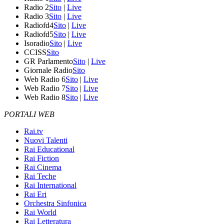
Radio 2
Sito
|
Live
Radio 3
Sito
|
Live
Radiofd4
Sito
|
Live
Radiofd5
Sito
|
Live
Isoradio
Sito
|
Live
CCISS
Sito
GR Parlamento
Sito
|
Live
Giornale Radio
Sito
Web Radio 6
Sito
|
Live
Web Radio 7
Sito
|
Live
Web Radio 8
Sito
|
Live
PORTALI WEB
Rai.tv
Nuovi Talenti
Rai Educational
Rai Fiction
Rai Cinema
Rai Teche
Rai International
Rai Eri
Orchestra Sinfonica
Rai World
Rai Letteratura