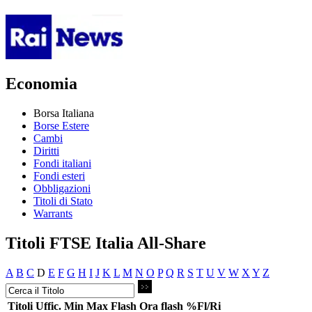
Economia
Borsa Italiana
Borse Estere
Cambi
Diritti
Fondi italiani
Fondi esteri
Obbligazioni
Titoli di Stato
Warrants
Titoli FTSE Italia All-Share
A
B
C
D
E
F
G
H
I
J
K
L
M
N
O
P
Q
R
S
T
U
V
W
X
Y
Z
Titoli
Uffic.
Min
Max
Flash
Ora flash
%Fl/Ri