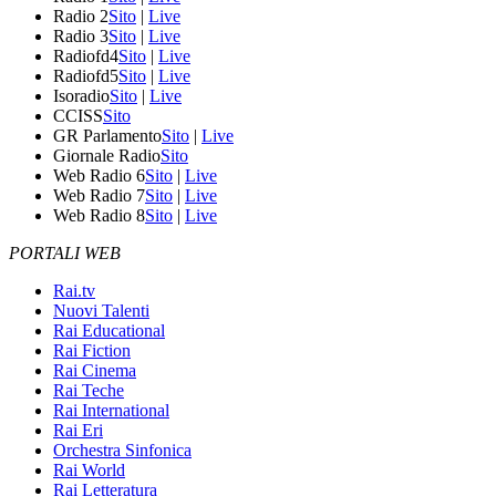
Radio 2
Sito
|
Live
Radio 3
Sito
|
Live
Radiofd4
Sito
|
Live
Radiofd5
Sito
|
Live
Isoradio
Sito
|
Live
CCISS
Sito
GR Parlamento
Sito
|
Live
Giornale Radio
Sito
Web Radio 6
Sito
|
Live
Web Radio 7
Sito
|
Live
Web Radio 8
Sito
|
Live
PORTALI WEB
Rai.tv
Nuovi Talenti
Rai Educational
Rai Fiction
Rai Cinema
Rai Teche
Rai International
Rai Eri
Orchestra Sinfonica
Rai World
Rai Letteratura