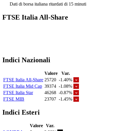
Dati di borsa italiana ritardati di 15 minuti
FTSE Italia All-Share
Indici Nazionali
Valore
Var.
FTSE Italia All-Share
25720
-1.40%
FTSE Italia Mid Cap
39374
-1.08%
FTSE Italia Star
46268
-0.87%
FTSE MIB
23707
-1.45%
Indici Esteri
Valore
Var.