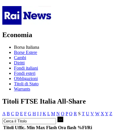
Economia
Borsa Italiana
Borse Estere
Cambi
Diritti
Fondi italiani
Fondi esteri
Obbligazioni
Titoli di Stato
Warrants
Titoli FTSE Italia All-Share
A
B
C
D
E
F
G
H
I
J
K
L
M
N
O
P
Q
R
S
T
U
V
W
X
Y
Z
Titoli
Uffic.
Min
Max
Flash
Ora flash
%Fl/Ri