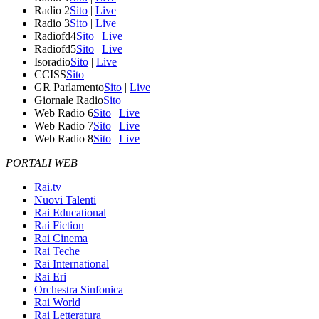
Radio 2
Sito
|
Live
Radio 3
Sito
|
Live
Radiofd4
Sito
|
Live
Radiofd5
Sito
|
Live
Isoradio
Sito
|
Live
CCISS
Sito
GR Parlamento
Sito
|
Live
Giornale Radio
Sito
Web Radio 6
Sito
|
Live
Web Radio 7
Sito
|
Live
Web Radio 8
Sito
|
Live
PORTALI WEB
Rai.tv
Nuovi Talenti
Rai Educational
Rai Fiction
Rai Cinema
Rai Teche
Rai International
Rai Eri
Orchestra Sinfonica
Rai World
Rai Letteratura