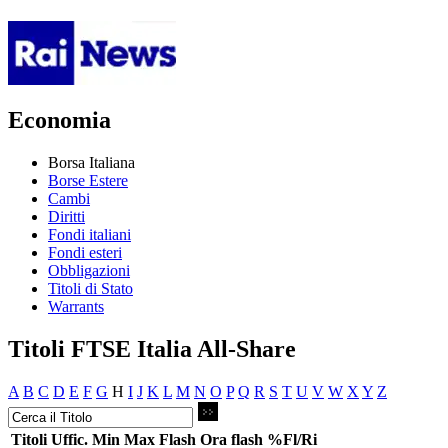
Economia
Borsa Italiana
Borse Estere
Cambi
Diritti
Fondi italiani
Fondi esteri
Obbligazioni
Titoli di Stato
Warrants
Titoli FTSE Italia All-Share
A
B
C
D
E
F
G
H
I
J
K
L
M
N
O
P
Q
R
S
T
U
V
W
X
Y
Z
Titoli
Uffic.
Min
Max
Flash
Ora flash
%Fl/Ri