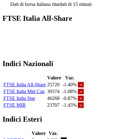
Dati di borsa italiana ritardati di 15 minuti
FTSE Italia All-Share
Indici Nazionali
Valore
Var.
FTSE Italia All-Share
25720
-1.40%
FTSE Italia Mid Cap
39374
-1.08%
FTSE Italia Star
46268
-0.87%
FTSE MIB
23707
-1.45%
Indici Esteri
Valore
Var.