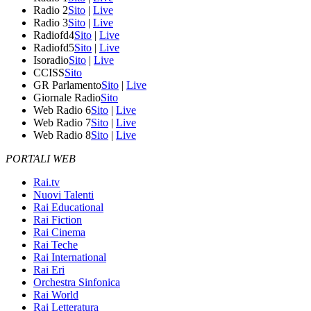
Radio 2
Sito
|
Live
Radio 3
Sito
|
Live
Radiofd4
Sito
|
Live
Radiofd5
Sito
|
Live
Isoradio
Sito
|
Live
CCISS
Sito
GR Parlamento
Sito
|
Live
Giornale Radio
Sito
Web Radio 6
Sito
|
Live
Web Radio 7
Sito
|
Live
Web Radio 8
Sito
|
Live
PORTALI WEB
Rai.tv
Nuovi Talenti
Rai Educational
Rai Fiction
Rai Cinema
Rai Teche
Rai International
Rai Eri
Orchestra Sinfonica
Rai World
Rai Letteratura