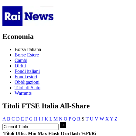
Economia
Borsa Italiana
Borse Estere
Cambi
Diritti
Fondi italiani
Fondi esteri
Obbligazioni
Titoli di Stato
Warrants
Titoli FTSE Italia All-Share
A
B
C
D
E
F
G
H
I
J
K
L
M
N
O
P
Q
R
S
T
U
V
W
X
Y
Z
Titoli
Uffic.
Min
Max
Flash
Ora flash
%Fl/Ri