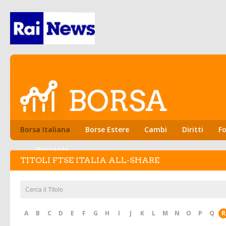
Borsa Italiana
Borse Estere
Cambi
Diritti
Fo
Warrants
TITOLI FTSE ITALIA ALL-SHARE
A
B
C
D
E
F
G
H
I
J
K
L
M
N
O
P
Q
R