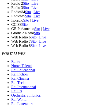
Radio 2
Sito
|
Live
Radio 3
Sito
|
Live
Radiofd4
Sito
|
Live
Radiofd5
Sito
|
Live
Isoradio
Sito
|
Live
CCISS
Sito
GR Parlamento
Sito
|
Live
Giornale Radio
Sito
Web Radio 6
Sito
|
Live
Web Radio 7
Sito
|
Live
Web Radio 8
Sito
|
Live
PORTALI WEB
Rai.tv
Nuovi Talenti
Rai Educational
Rai Fiction
Rai Cinema
Rai Teche
Rai International
Rai Eri
Orchestra Sinfonica
Rai World
Rai Letteratura