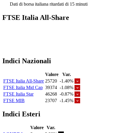
Dati di borsa italiana ritardati di 15 minuti
FTSE Italia All-Share
Indici Nazionali
Valore
Var.
FTSE Italia All-Share
25720
-1.40%
FTSE Italia Mid Cap
39374
-1.08%
FTSE Italia Star
46268
-0.87%
FTSE MIB
23707
-1.45%
Indici Esteri
Valore
Var.