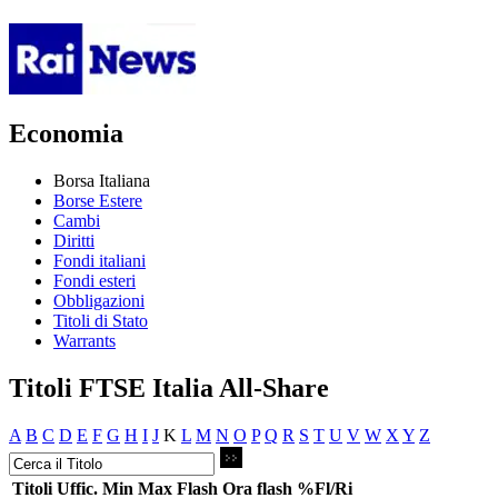
Economia
Borsa Italiana
Borse Estere
Cambi
Diritti
Fondi italiani
Fondi esteri
Obbligazioni
Titoli di Stato
Warrants
Titoli FTSE Italia All-Share
A
B
C
D
E
F
G
H
I
J
K
L
M
N
O
P
Q
R
S
T
U
V
W
X
Y
Z
Titoli
Uffic.
Min
Max
Flash
Ora flash
%Fl/Ri