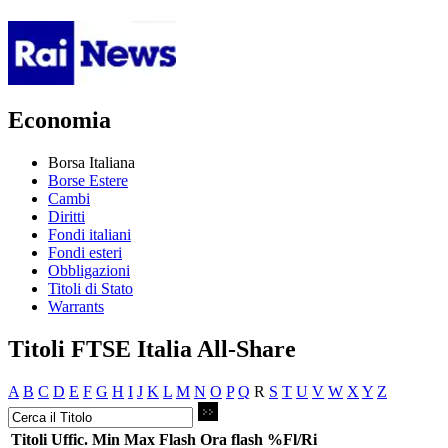
Economia
Borsa Italiana
Borse Estere
Cambi
Diritti
Fondi italiani
Fondi esteri
Obbligazioni
Titoli di Stato
Warrants
Titoli FTSE Italia All-Share
A
B
C
D
E
F
G
H
I
J
K
L
M
N
O
P
Q
R
S
T
U
V
W
X
Y
Z
Titoli
Uffic.
Min
Max
Flash
Ora flash
%Fl/Ri