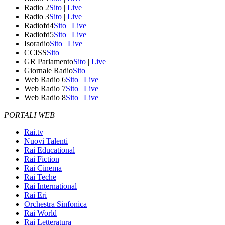
Radio 2
Sito
|
Live
Radio 3
Sito
|
Live
Radiofd4
Sito
|
Live
Radiofd5
Sito
|
Live
Isoradio
Sito
|
Live
CCISS
Sito
GR Parlamento
Sito
|
Live
Giornale Radio
Sito
Web Radio 6
Sito
|
Live
Web Radio 7
Sito
|
Live
Web Radio 8
Sito
|
Live
PORTALI WEB
Rai.tv
Nuovi Talenti
Rai Educational
Rai Fiction
Rai Cinema
Rai Teche
Rai International
Rai Eri
Orchestra Sinfonica
Rai World
Rai Letteratura