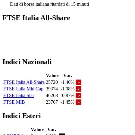
Dati di borsa italiana ritardati di 15 minuti
FTSE Italia All-Share
Indici Nazionali
Valore
Var.
FTSE Italia All-Share
25720
-1.40%
FTSE Italia Mid Cap
39374
-1.08%
FTSE Italia Star
46268
-0.87%
FTSE MIB
23707
-1.45%
Indici Esteri
Valore
Var.