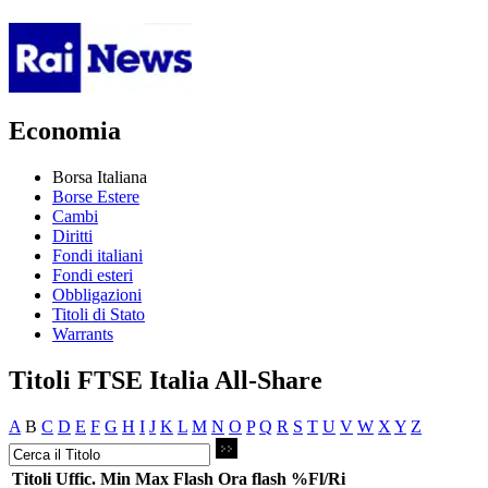
Economia
Borsa Italiana
Borse Estere
Cambi
Diritti
Fondi italiani
Fondi esteri
Obbligazioni
Titoli di Stato
Warrants
Titoli FTSE Italia All-Share
A
B
C
D
E
F
G
H
I
J
K
L
M
N
O
P
Q
R
S
T
U
V
W
X
Y
Z
Titoli
Uffic.
Min
Max
Flash
Ora flash
%Fl/Ri