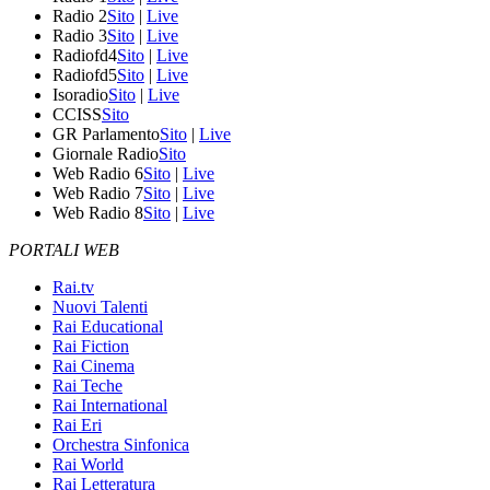
Radio 2
Sito
|
Live
Radio 3
Sito
|
Live
Radiofd4
Sito
|
Live
Radiofd5
Sito
|
Live
Isoradio
Sito
|
Live
CCISS
Sito
GR Parlamento
Sito
|
Live
Giornale Radio
Sito
Web Radio 6
Sito
|
Live
Web Radio 7
Sito
|
Live
Web Radio 8
Sito
|
Live
PORTALI WEB
Rai.tv
Nuovi Talenti
Rai Educational
Rai Fiction
Rai Cinema
Rai Teche
Rai International
Rai Eri
Orchestra Sinfonica
Rai World
Rai Letteratura