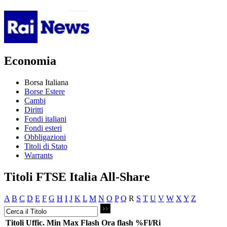
Economia
Borsa Italiana
Borse Estere
Cambi
Diritti
Fondi italiani
Fondi esteri
Obbligazioni
Titoli di Stato
Warrants
Titoli FTSE Italia All-Share
A
B
C
D
E
F
G
H
I
J
K
L
M
N
O
P
Q
R
S
T
U
V
W
X
Y
Z
Titoli
Uffic.
Min
Max
Flash
Ora flash
%Fl/Ri