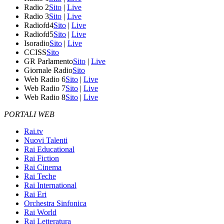
Radio 2
Sito
|
Live
Radio 3
Sito
|
Live
Radiofd4
Sito
|
Live
Radiofd5
Sito
|
Live
Isoradio
Sito
|
Live
CCISS
Sito
GR Parlamento
Sito
|
Live
Giornale Radio
Sito
Web Radio 6
Sito
|
Live
Web Radio 7
Sito
|
Live
Web Radio 8
Sito
|
Live
PORTALI WEB
Rai.tv
Nuovi Talenti
Rai Educational
Rai Fiction
Rai Cinema
Rai Teche
Rai International
Rai Eri
Orchestra Sinfonica
Rai World
Rai Letteratura