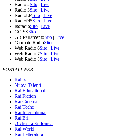
Radio 2
Sito
|
Live
Radio 3
Sito
|
Live
Radiofd4
Sito
|
Live
Radiofd5
Sito
|
Live
Isoradio
Sito
|
Live
CCISS
Sito
GR Parlamento
Sito
|
Live
Giornale Radio
Sito
Web Radio 6
Sito
|
Live
Web Radio 7
Sito
|
Live
Web Radio 8
Sito
|
Live
PORTALI WEB
Rai.tv
Nuovi Talenti
Rai Educational
Rai Fiction
Rai Cinema
Rai Teche
Rai International
Rai Eri
Orchestra Sinfonica
Rai World
Rai Letteratura