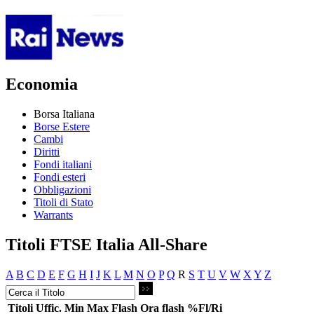
Economia
Borsa Italiana
Borse Estere
Cambi
Diritti
Fondi italiani
Fondi esteri
Obbligazioni
Titoli di Stato
Warrants
Titoli FTSE Italia All-Share
A
B
C
D
E
F
G
H
I
J
K
L
M
N
O
P
Q
R
S
T
U
V
W
X
Y
Z
Titoli
Uffic.
Min
Max
Flash
Ora flash
%Fl/Ri