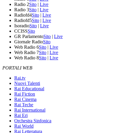
Radio 2
Sito
|
Live
Radio 3
Sito
|
Live
Radiofd4
Sito
|
Live
Radiofd5
Sito
|
Live
Isoradio
Sito
|
Live
CCISS
Sito
GR Parlamento
Sito
|
Live
Giornale Radio
Sito
Web Radio 6
Sito
|
Live
Web Radio 7
Sito
|
Live
Web Radio 8
Sito
|
Live
PORTALI WEB
Rai.tv
Nuovi Talenti
Rai Educational
Rai Fiction
Rai Cinema
Rai Teche
Rai International
Rai Eri
Orchestra Sinfonica
Rai World
Rai Letteratura