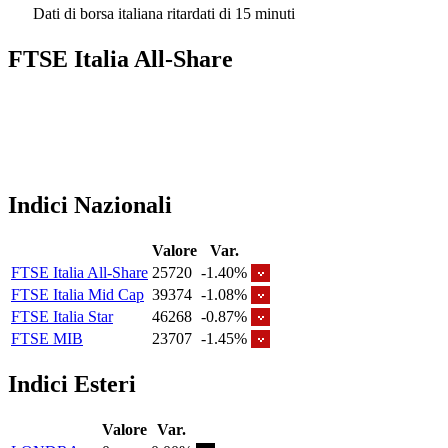
Dati di borsa italiana ritardati di 15 minuti
FTSE Italia All-Share
Indici Nazionali
Valore
Var.
FTSE Italia All-Share
25720
-1.40%
FTSE Italia Mid Cap
39374
-1.08%
FTSE Italia Star
46268
-0.87%
FTSE MIB
23707
-1.45%
Indici Esteri
Valore
Var.