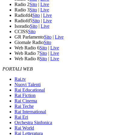
Radio 2
Sito
|
Live
Radio 3
Sito
|
Live
Radiofd4
Sito
|
Live
Radiofd5
Sito
|
Live
Isoradio
Sito
|
Live
CCISS
Sito
GR Parlamento
Sito
|
Live
Giornale Radio
Sito
Web Radio 6
Sito
|
Live
Web Radio 7
Sito
|
Live
Web Radio 8
Sito
|
Live
PORTALI WEB
Rai.tv
Nuovi Talenti
Rai Educational
Rai Fiction
Rai Cinema
Rai Teche
Rai International
Rai Eri
Orchestra Sinfonica
Rai World
Rai Letteratura