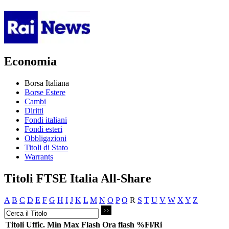
Economia
Borsa Italiana
Borse Estere
Cambi
Diritti
Fondi italiani
Fondi esteri
Obbligazioni
Titoli di Stato
Warrants
Titoli FTSE Italia All-Share
A
B
C
D
E
F
G
H
I
J
K
L
M
N
O
P
Q
R
S
T
U
V
W
X
Y
Z
Titoli
Uffic.
Min
Max
Flash
Ora flash
%Fl/Ri