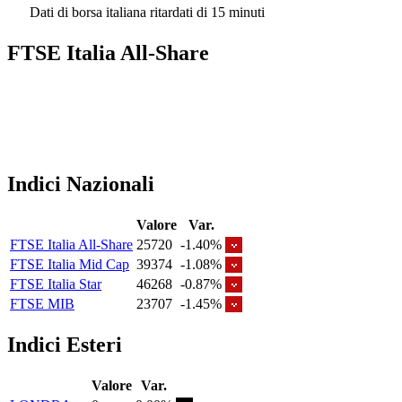
Dati di borsa italiana ritardati di 15 minuti
FTSE Italia All-Share
Indici Nazionali
Valore
Var.
FTSE Italia All-Share
25720
-1.40%
FTSE Italia Mid Cap
39374
-1.08%
FTSE Italia Star
46268
-0.87%
FTSE MIB
23707
-1.45%
Indici Esteri
Valore
Var.