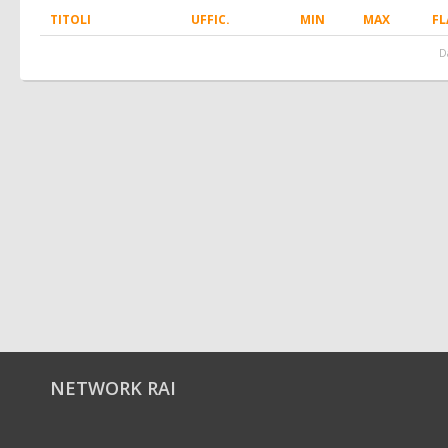
TITOLI
UFFIC.
MIN
MAX
FL
Da
NETWORK RAI