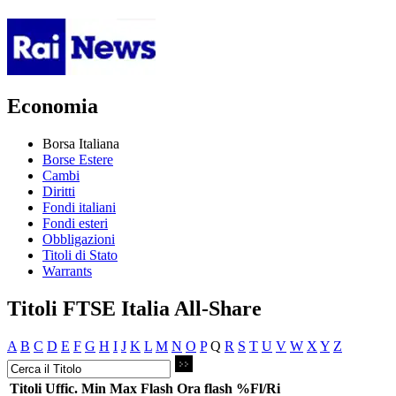
Economia
Borsa Italiana
Borse Estere
Cambi
Diritti
Fondi italiani
Fondi esteri
Obbligazioni
Titoli di Stato
Warrants
Titoli FTSE Italia All-Share
A
B
C
D
E
F
G
H
I
J
K
L
M
N
O
P
Q
R
S
T
U
V
W
X
Y
Z
Titoli
Uffic.
Min
Max
Flash
Ora flash
%Fl/Ri