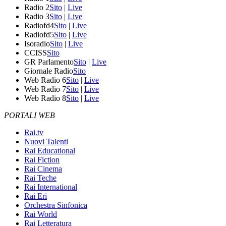
Radio 2
Sito
|
Live
Radio 3
Sito
|
Live
Radiofd4
Sito
|
Live
Radiofd5
Sito
|
Live
Isoradio
Sito
|
Live
CCISS
Sito
GR Parlamento
Sito
|
Live
Giornale Radio
Sito
Web Radio 6
Sito
|
Live
Web Radio 7
Sito
|
Live
Web Radio 8
Sito
|
Live
PORTALI WEB
Rai.tv
Nuovi Talenti
Rai Educational
Rai Fiction
Rai Cinema
Rai Teche
Rai International
Rai Eri
Orchestra Sinfonica
Rai World
Rai Letteratura