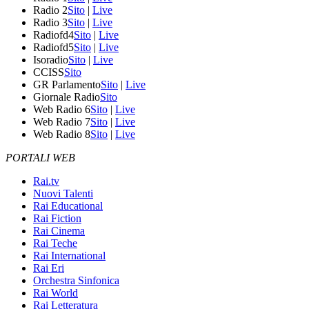
Radio 2
Sito
|
Live
Radio 3
Sito
|
Live
Radiofd4
Sito
|
Live
Radiofd5
Sito
|
Live
Isoradio
Sito
|
Live
CCISS
Sito
GR Parlamento
Sito
|
Live
Giornale Radio
Sito
Web Radio 6
Sito
|
Live
Web Radio 7
Sito
|
Live
Web Radio 8
Sito
|
Live
PORTALI WEB
Rai.tv
Nuovi Talenti
Rai Educational
Rai Fiction
Rai Cinema
Rai Teche
Rai International
Rai Eri
Orchestra Sinfonica
Rai World
Rai Letteratura