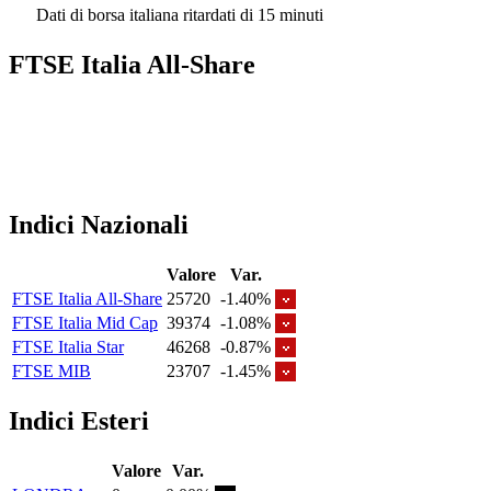
Dati di borsa italiana ritardati di 15 minuti
FTSE Italia All-Share
Indici Nazionali
Valore
Var.
FTSE Italia All-Share
25720
-1.40%
FTSE Italia Mid Cap
39374
-1.08%
FTSE Italia Star
46268
-0.87%
FTSE MIB
23707
-1.45%
Indici Esteri
Valore
Var.