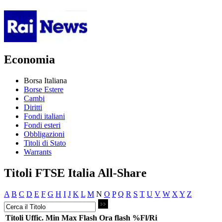
Economia
Borsa Italiana
Borse Estere
Cambi
Diritti
Fondi italiani
Fondi esteri
Obbligazioni
Titoli di Stato
Warrants
Titoli FTSE Italia All-Share
A
B
C
D
E
F
G
H
I
J
K
L
M
N
O
P
Q
R
S
T
U
V
W
X
Y
Z
Titoli
Uffic.
Min
Max
Flash
Ora flash
%Fl/Ri