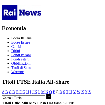
Economia
Borsa Italiana
Borse Estere
Cambi
Diritti
Fondi italiani
Fondi esteri
Obbligazioni
Titoli di Stato
Warrants
Titoli FTSE Italia All-Share
A
B
C
D
E
F
G
H
I
J
K
L
M
N
O
P
Q
R
S
T
U
V
W
X
Y
Z
Titoli
Uffic.
Min
Max
Flash
Ora flash
%Fl/Ri