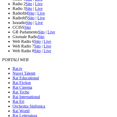
Radio 2
Sito
|
Live
Radio 3
Sito
|
Live
Radiofd4
Sito
|
Live
Radiofd5
Sito
|
Live
Isoradio
Sito
|
Live
CCISS
Sito
GR Parlamento
Sito
|
Live
Giornale Radio
Sito
Web Radio 6
Sito
|
Live
Web Radio 7
Sito
|
Live
Web Radio 8
Sito
|
Live
PORTALI WEB
Rai.tv
Nuovi Talenti
Rai Educational
Rai Fiction
Rai Cinema
Rai Teche
Rai International
Rai Eri
Orchestra Sinfonica
Rai World
Rai Letteratura