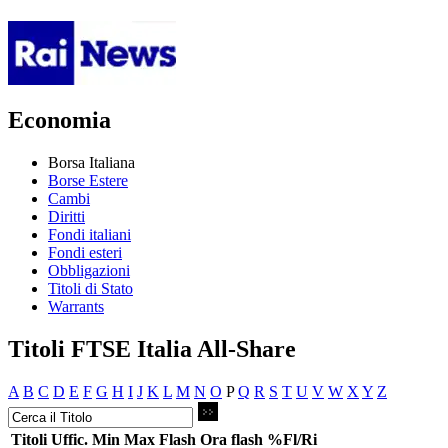
Economia
Borsa Italiana
Borse Estere
Cambi
Diritti
Fondi italiani
Fondi esteri
Obbligazioni
Titoli di Stato
Warrants
Titoli FTSE Italia All-Share
A
B
C
D
E
F
G
H
I
J
K
L
M
N
O
P
Q
R
S
T
U
V
W
X
Y
Z
Titoli
Uffic.
Min
Max
Flash
Ora flash
%Fl/Ri