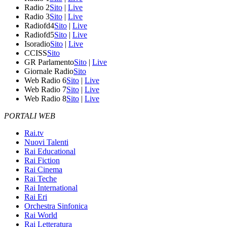
Radio 2
Sito
|
Live
Radio 3
Sito
|
Live
Radiofd4
Sito
|
Live
Radiofd5
Sito
|
Live
Isoradio
Sito
|
Live
CCISS
Sito
GR Parlamento
Sito
|
Live
Giornale Radio
Sito
Web Radio 6
Sito
|
Live
Web Radio 7
Sito
|
Live
Web Radio 8
Sito
|
Live
PORTALI WEB
Rai.tv
Nuovi Talenti
Rai Educational
Rai Fiction
Rai Cinema
Rai Teche
Rai International
Rai Eri
Orchestra Sinfonica
Rai World
Rai Letteratura