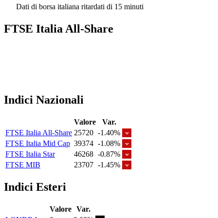
Dati di borsa italiana ritardati di 15 minuti
FTSE Italia All-Share
Indici Nazionali
Valore
Var.
FTSE Italia All-Share
25720
-1.40%
FTSE Italia Mid Cap
39374
-1.08%
FTSE Italia Star
46268
-0.87%
FTSE MIB
23707
-1.45%
Indici Esteri
Valore
Var.