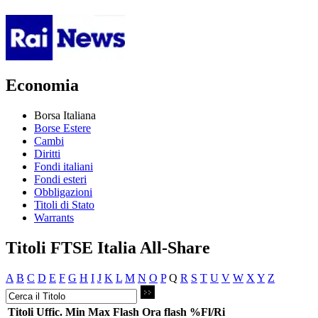
Economia
Borsa Italiana
Borse Estere
Cambi
Diritti
Fondi italiani
Fondi esteri
Obbligazioni
Titoli di Stato
Warrants
Titoli FTSE Italia All-Share
A
B
C
D
E
F
G
H
I
J
K
L
M
N
O
P
Q
R
S
T
U
V
W
X
Y
Z
Titoli
Uffic.
Min
Max
Flash
Ora flash
%Fl/Ri