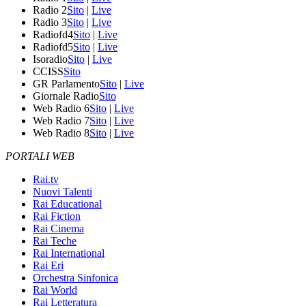
Radio 2
Sito
|
Live
Radio 3
Sito
|
Live
Radiofd4
Sito
|
Live
Radiofd5
Sito
|
Live
Isoradio
Sito
|
Live
CCISS
Sito
GR Parlamento
Sito
|
Live
Giornale Radio
Sito
Web Radio 6
Sito
|
Live
Web Radio 7
Sito
|
Live
Web Radio 8
Sito
|
Live
PORTALI WEB
Rai.tv
Nuovi Talenti
Rai Educational
Rai Fiction
Rai Cinema
Rai Teche
Rai International
Rai Eri
Orchestra Sinfonica
Rai World
Rai Letteratura