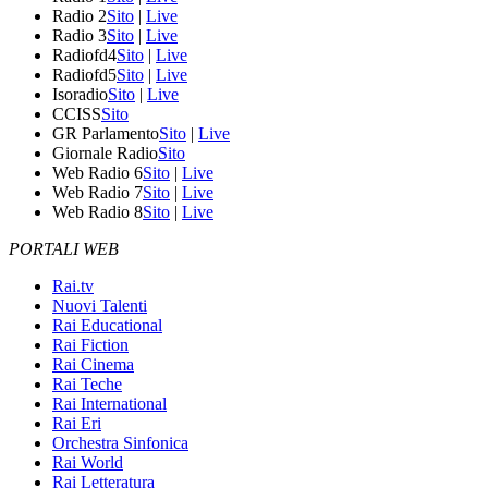
Radio 2
Sito
|
Live
Radio 3
Sito
|
Live
Radiofd4
Sito
|
Live
Radiofd5
Sito
|
Live
Isoradio
Sito
|
Live
CCISS
Sito
GR Parlamento
Sito
|
Live
Giornale Radio
Sito
Web Radio 6
Sito
|
Live
Web Radio 7
Sito
|
Live
Web Radio 8
Sito
|
Live
PORTALI WEB
Rai.tv
Nuovi Talenti
Rai Educational
Rai Fiction
Rai Cinema
Rai Teche
Rai International
Rai Eri
Orchestra Sinfonica
Rai World
Rai Letteratura