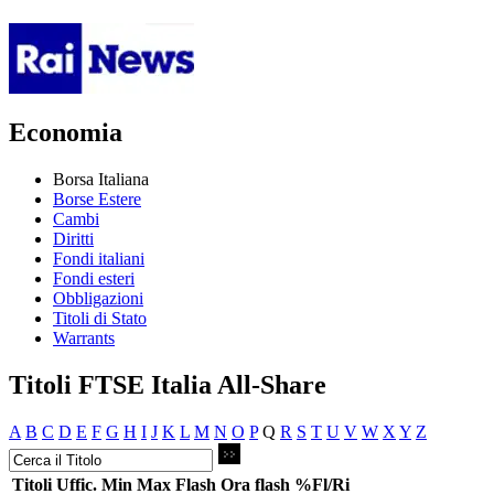
Economia
Borsa Italiana
Borse Estere
Cambi
Diritti
Fondi italiani
Fondi esteri
Obbligazioni
Titoli di Stato
Warrants
Titoli FTSE Italia All-Share
A
B
C
D
E
F
G
H
I
J
K
L
M
N
O
P
Q
R
S
T
U
V
W
X
Y
Z
Titoli
Uffic.
Min
Max
Flash
Ora flash
%Fl/Ri