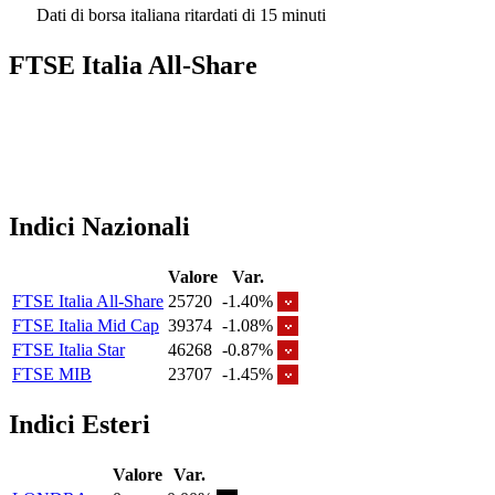
Dati di borsa italiana ritardati di 15 minuti
FTSE Italia All-Share
Indici Nazionali
Valore
Var.
FTSE Italia All-Share
25720
-1.40%
FTSE Italia Mid Cap
39374
-1.08%
FTSE Italia Star
46268
-0.87%
FTSE MIB
23707
-1.45%
Indici Esteri
Valore
Var.