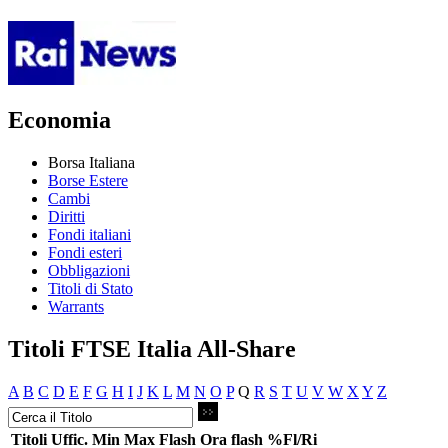
Economia
Borsa Italiana
Borse Estere
Cambi
Diritti
Fondi italiani
Fondi esteri
Obbligazioni
Titoli di Stato
Warrants
Titoli FTSE Italia All-Share
A
B
C
D
E
F
G
H
I
J
K
L
M
N
O
P
Q
R
S
T
U
V
W
X
Y
Z
Titoli
Uffic.
Min
Max
Flash
Ora flash
%Fl/Ri