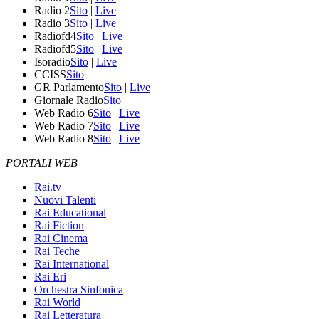
Radio 2
Sito
|
Live
Radio 3
Sito
|
Live
Radiofd4
Sito
|
Live
Radiofd5
Sito
|
Live
Isoradio
Sito
|
Live
CCISS
Sito
GR Parlamento
Sito
|
Live
Giornale Radio
Sito
Web Radio 6
Sito
|
Live
Web Radio 7
Sito
|
Live
Web Radio 8
Sito
|
Live
PORTALI WEB
Rai.tv
Nuovi Talenti
Rai Educational
Rai Fiction
Rai Cinema
Rai Teche
Rai International
Rai Eri
Orchestra Sinfonica
Rai World
Rai Letteratura