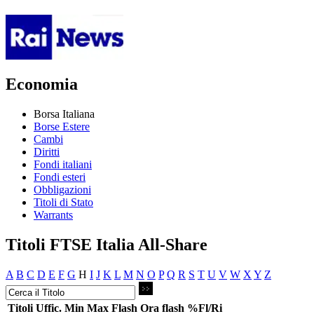
Economia
Borsa Italiana
Borse Estere
Cambi
Diritti
Fondi italiani
Fondi esteri
Obbligazioni
Titoli di Stato
Warrants
Titoli FTSE Italia All-Share
A
B
C
D
E
F
G
H
I
J
K
L
M
N
O
P
Q
R
S
T
U
V
W
X
Y
Z
Titoli
Uffic.
Min
Max
Flash
Ora flash
%Fl/Ri