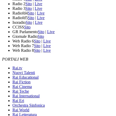
Radio 2
Sito
|
Live
Radio 3
Sito
|
Live
Radiofd4
Sito
|
Live
Radiofd5
Sito
|
Live
Isoradio
Sito
|
Live
CCISS
Sito
GR Parlamento
Sito
|
Live
Giornale Radio
Sito
Web Radio 6
Sito
|
Live
Web Radio 7
Sito
|
Live
Web Radio 8
Sito
|
Live
PORTALI WEB
Rai.tv
Nuovi Talenti
Rai Educational
Rai Fiction
Rai Cinema
Rai Teche
Rai International
Rai Eri
Orchestra Sinfonica
Rai World
Rai Letteratura