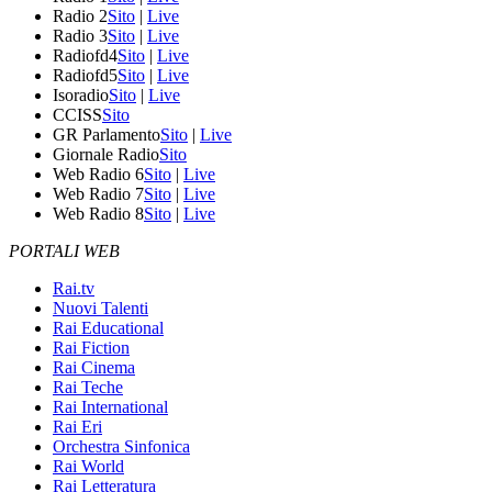
Radio 2
Sito
|
Live
Radio 3
Sito
|
Live
Radiofd4
Sito
|
Live
Radiofd5
Sito
|
Live
Isoradio
Sito
|
Live
CCISS
Sito
GR Parlamento
Sito
|
Live
Giornale Radio
Sito
Web Radio 6
Sito
|
Live
Web Radio 7
Sito
|
Live
Web Radio 8
Sito
|
Live
PORTALI WEB
Rai.tv
Nuovi Talenti
Rai Educational
Rai Fiction
Rai Cinema
Rai Teche
Rai International
Rai Eri
Orchestra Sinfonica
Rai World
Rai Letteratura