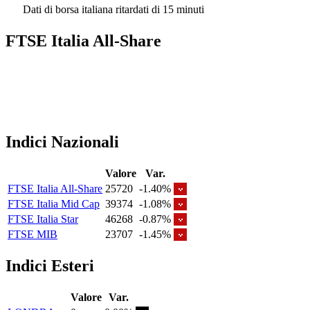
Dati di borsa italiana ritardati di 15 minuti
FTSE Italia All-Share
Indici Nazionali
Valore
Var.
FTSE Italia All-Share
25720
-1.40%
FTSE Italia Mid Cap
39374
-1.08%
FTSE Italia Star
46268
-0.87%
FTSE MIB
23707
-1.45%
Indici Esteri
Valore
Var.