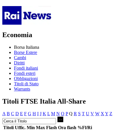
Economia
Borsa Italiana
Borse Estere
Cambi
Diritti
Fondi italiani
Fondi esteri
Obbligazioni
Titoli di Stato
Warrants
Titoli FTSE Italia All-Share
A
B
C
D
E
F
G
H
I
J
K
L
M
N
O
P
Q
R
S
T
U
V
W
X
Y
Z
Titoli
Uffic.
Min
Max
Flash
Ora flash
%Fl/Ri