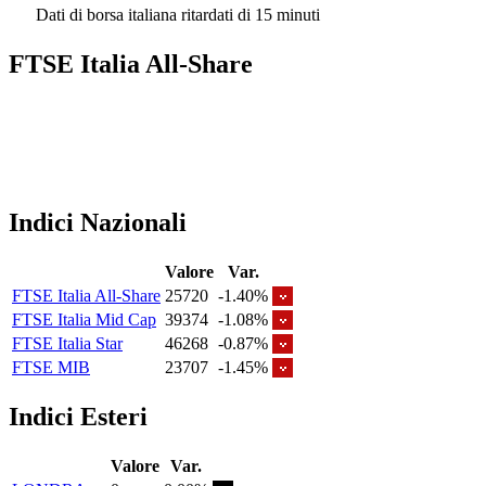
Dati di borsa italiana ritardati di 15 minuti
FTSE Italia All-Share
Indici Nazionali
Valore
Var.
FTSE Italia All-Share
25720
-1.40%
FTSE Italia Mid Cap
39374
-1.08%
FTSE Italia Star
46268
-0.87%
FTSE MIB
23707
-1.45%
Indici Esteri
Valore
Var.