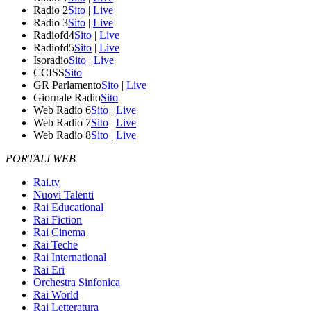
Radio 2
Sito
|
Live
Radio 3
Sito
|
Live
Radiofd4
Sito
|
Live
Radiofd5
Sito
|
Live
Isoradio
Sito
|
Live
CCISS
Sito
GR Parlamento
Sito
|
Live
Giornale Radio
Sito
Web Radio 6
Sito
|
Live
Web Radio 7
Sito
|
Live
Web Radio 8
Sito
|
Live
PORTALI WEB
Rai.tv
Nuovi Talenti
Rai Educational
Rai Fiction
Rai Cinema
Rai Teche
Rai International
Rai Eri
Orchestra Sinfonica
Rai World
Rai Letteratura