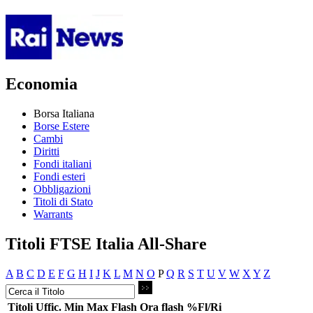
Economia
Borsa Italiana
Borse Estere
Cambi
Diritti
Fondi italiani
Fondi esteri
Obbligazioni
Titoli di Stato
Warrants
Titoli FTSE Italia All-Share
A
B
C
D
E
F
G
H
I
J
K
L
M
N
O
P
Q
R
S
T
U
V
W
X
Y
Z
Titoli
Uffic.
Min
Max
Flash
Ora flash
%Fl/Ri