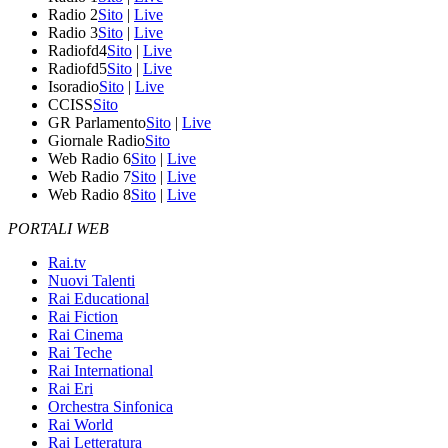
Radio 2
Sito
|
Live
Radio 3
Sito
|
Live
Radiofd4
Sito
|
Live
Radiofd5
Sito
|
Live
Isoradio
Sito
|
Live
CCISS
Sito
GR Parlamento
Sito
|
Live
Giornale Radio
Sito
Web Radio 6
Sito
|
Live
Web Radio 7
Sito
|
Live
Web Radio 8
Sito
|
Live
PORTALI WEB
Rai.tv
Nuovi Talenti
Rai Educational
Rai Fiction
Rai Cinema
Rai Teche
Rai International
Rai Eri
Orchestra Sinfonica
Rai World
Rai Letteratura