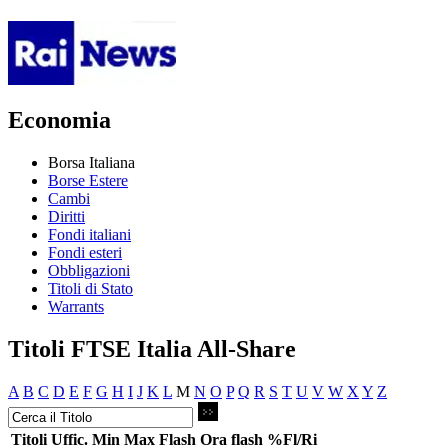
Economia
Borsa Italiana
Borse Estere
Cambi
Diritti
Fondi italiani
Fondi esteri
Obbligazioni
Titoli di Stato
Warrants
Titoli FTSE Italia All-Share
A
B
C
D
E
F
G
H
I
J
K
L
M
N
O
P
Q
R
S
T
U
V
W
X
Y
Z
Titoli
Uffic.
Min
Max
Flash
Ora flash
%Fl/Ri