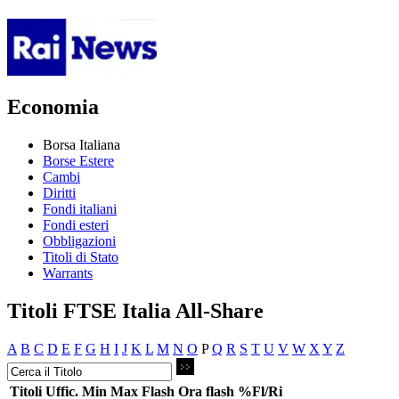
Economia
Borsa Italiana
Borse Estere
Cambi
Diritti
Fondi italiani
Fondi esteri
Obbligazioni
Titoli di Stato
Warrants
Titoli FTSE Italia All-Share
A
B
C
D
E
F
G
H
I
J
K
L
M
N
O
P
Q
R
S
T
U
V
W
X
Y
Z
Titoli
Uffic.
Min
Max
Flash
Ora flash
%Fl/Ri