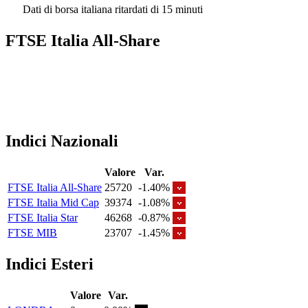
Dati di borsa italiana ritardati di 15 minuti
FTSE Italia All-Share
Indici Nazionali
Valore
Var.
FTSE Italia All-Share
25720
-1.40%
FTSE Italia Mid Cap
39374
-1.08%
FTSE Italia Star
46268
-0.87%
FTSE MIB
23707
-1.45%
Indici Esteri
Valore
Var.