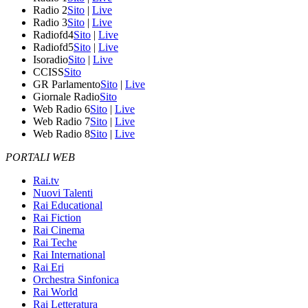
Radio 2
Sito
|
Live
Radio 3
Sito
|
Live
Radiofd4
Sito
|
Live
Radiofd5
Sito
|
Live
Isoradio
Sito
|
Live
CCISS
Sito
GR Parlamento
Sito
|
Live
Giornale Radio
Sito
Web Radio 6
Sito
|
Live
Web Radio 7
Sito
|
Live
Web Radio 8
Sito
|
Live
PORTALI WEB
Rai.tv
Nuovi Talenti
Rai Educational
Rai Fiction
Rai Cinema
Rai Teche
Rai International
Rai Eri
Orchestra Sinfonica
Rai World
Rai Letteratura