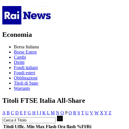
Economia
Borsa Italiana
Borse Estere
Cambi
Diritti
Fondi italiani
Fondi esteri
Obbligazioni
Titoli di Stato
Warrants
Titoli FTSE Italia All-Share
A
B
C
D
E
F
G
H
I
J
K
L
M
N
O
P
Q
R
S
T
U
V
W
X
Y
Z
Titoli
Uffic.
Min
Max
Flash
Ora flash
%Fl/Ri