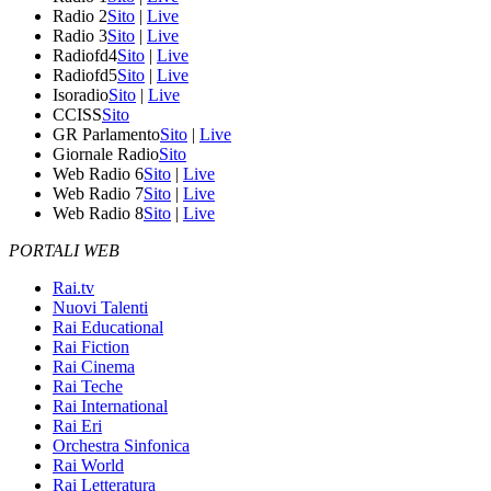
Radio 2
Sito
|
Live
Radio 3
Sito
|
Live
Radiofd4
Sito
|
Live
Radiofd5
Sito
|
Live
Isoradio
Sito
|
Live
CCISS
Sito
GR Parlamento
Sito
|
Live
Giornale Radio
Sito
Web Radio 6
Sito
|
Live
Web Radio 7
Sito
|
Live
Web Radio 8
Sito
|
Live
PORTALI WEB
Rai.tv
Nuovi Talenti
Rai Educational
Rai Fiction
Rai Cinema
Rai Teche
Rai International
Rai Eri
Orchestra Sinfonica
Rai World
Rai Letteratura