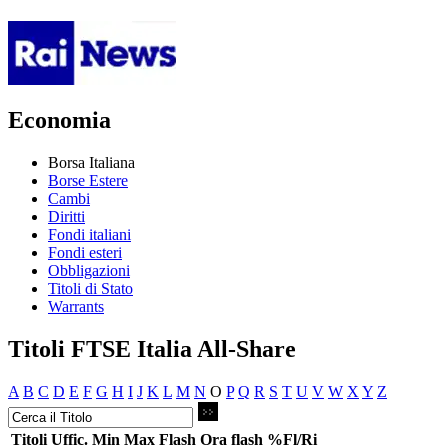
Economia
Borsa Italiana
Borse Estere
Cambi
Diritti
Fondi italiani
Fondi esteri
Obbligazioni
Titoli di Stato
Warrants
Titoli FTSE Italia All-Share
A
B
C
D
E
F
G
H
I
J
K
L
M
N
O
P
Q
R
S
T
U
V
W
X
Y
Z
Titoli
Uffic.
Min
Max
Flash
Ora flash
%Fl/Ri