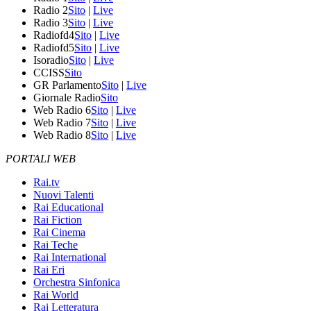
Radio 2
Sito
|
Live
Radio 3
Sito
|
Live
Radiofd4
Sito
|
Live
Radiofd5
Sito
|
Live
Isoradio
Sito
|
Live
CCISS
Sito
GR Parlamento
Sito
|
Live
Giornale Radio
Sito
Web Radio 6
Sito
|
Live
Web Radio 7
Sito
|
Live
Web Radio 8
Sito
|
Live
PORTALI WEB
Rai.tv
Nuovi Talenti
Rai Educational
Rai Fiction
Rai Cinema
Rai Teche
Rai International
Rai Eri
Orchestra Sinfonica
Rai World
Rai Letteratura