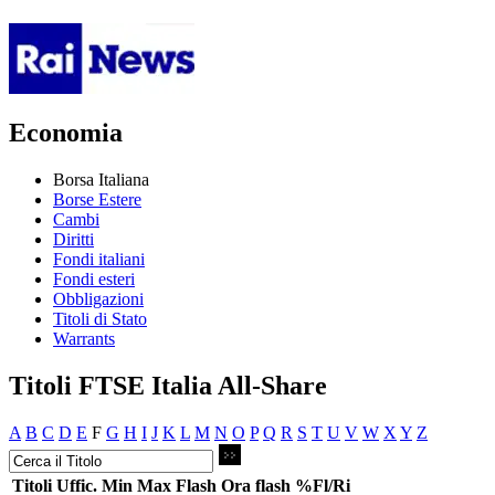
Economia
Borsa Italiana
Borse Estere
Cambi
Diritti
Fondi italiani
Fondi esteri
Obbligazioni
Titoli di Stato
Warrants
Titoli FTSE Italia All-Share
A
B
C
D
E
F
G
H
I
J
K
L
M
N
O
P
Q
R
S
T
U
V
W
X
Y
Z
Titoli
Uffic.
Min
Max
Flash
Ora flash
%Fl/Ri