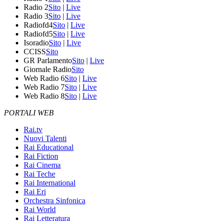
Radio 2
Sito
|
Live
Radio 3
Sito
|
Live
Radiofd4
Sito
|
Live
Radiofd5
Sito
|
Live
Isoradio
Sito
|
Live
CCISS
Sito
GR Parlamento
Sito
|
Live
Giornale Radio
Sito
Web Radio 6
Sito
|
Live
Web Radio 7
Sito
|
Live
Web Radio 8
Sito
|
Live
PORTALI WEB
Rai.tv
Nuovi Talenti
Rai Educational
Rai Fiction
Rai Cinema
Rai Teche
Rai International
Rai Eri
Orchestra Sinfonica
Rai World
Rai Letteratura