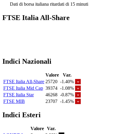
Dati di borsa italiana ritardati di 15 minuti
FTSE Italia All-Share
Indici Nazionali
Valore
Var.
FTSE Italia All-Share
25720
-1.40%
FTSE Italia Mid Cap
39374
-1.08%
FTSE Italia Star
46268
-0.87%
FTSE MIB
23707
-1.45%
Indici Esteri
Valore
Var.