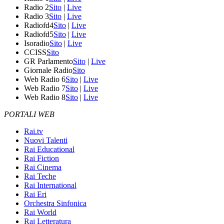
Radio 2
Sito
|
Live
Radio 3
Sito
|
Live
Radiofd4
Sito
|
Live
Radiofd5
Sito
|
Live
Isoradio
Sito
|
Live
CCISS
Sito
GR Parlamento
Sito
|
Live
Giornale Radio
Sito
Web Radio 6
Sito
|
Live
Web Radio 7
Sito
|
Live
Web Radio 8
Sito
|
Live
PORTALI WEB
Rai.tv
Nuovi Talenti
Rai Educational
Rai Fiction
Rai Cinema
Rai Teche
Rai International
Rai Eri
Orchestra Sinfonica
Rai World
Rai Letteratura