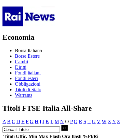
Economia
Borsa Italiana
Borse Estere
Cambi
Diritti
Fondi italiani
Fondi esteri
Obbligazioni
Titoli di Stato
Warrants
Titoli FTSE Italia All-Share
A
B
C
D
E
F
G
H
I
J
K
L
M
N
O
P
Q
R
S
T
U
V
W
X
Y
Z
Titoli
Uffic.
Min
Max
Flash
Ora flash
%Fl/Ri