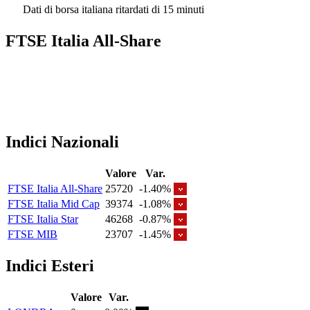
Dati di borsa italiana ritardati di 15 minuti
FTSE Italia All-Share
Indici Nazionali
Valore
Var.
FTSE Italia All-Share
25720
-1.40%
FTSE Italia Mid Cap
39374
-1.08%
FTSE Italia Star
46268
-0.87%
FTSE MIB
23707
-1.45%
Indici Esteri
Valore
Var.