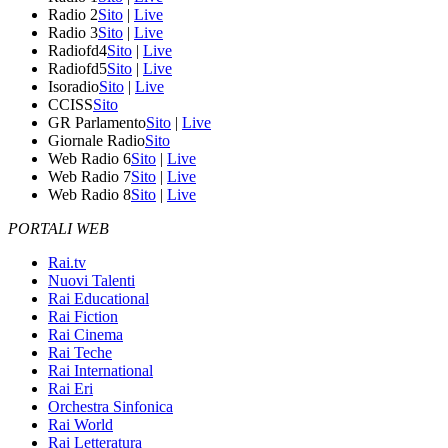
Radio 2
Sito
|
Live
Radio 3
Sito
|
Live
Radiofd4
Sito
|
Live
Radiofd5
Sito
|
Live
Isoradio
Sito
|
Live
CCISS
Sito
GR Parlamento
Sito
|
Live
Giornale Radio
Sito
Web Radio 6
Sito
|
Live
Web Radio 7
Sito
|
Live
Web Radio 8
Sito
|
Live
PORTALI WEB
Rai.tv
Nuovi Talenti
Rai Educational
Rai Fiction
Rai Cinema
Rai Teche
Rai International
Rai Eri
Orchestra Sinfonica
Rai World
Rai Letteratura