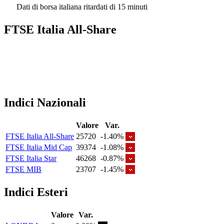
Dati di borsa italiana ritardati di 15 minuti
FTSE Italia All-Share
Indici Nazionali
Valore
Var.
FTSE Italia All-Share
25720
-1.40%
FTSE Italia Mid Cap
39374
-1.08%
FTSE Italia Star
46268
-0.87%
FTSE MIB
23707
-1.45%
Indici Esteri
Valore
Var.