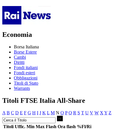
Economia
Borsa Italiana
Borse Estere
Cambi
Diritti
Fondi italiani
Fondi esteri
Obbligazioni
Titoli di Stato
Warrants
Titoli FTSE Italia All-Share
A
B
C
D
E
F
G
H
I
J
K
L
M
N
O
P
Q
R
S
T
U
V
W
X
Y
Z
Titoli
Uffic.
Min
Max
Flash
Ora flash
%Fl/Ri