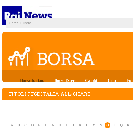
Borsa Italiana
Borse Estere
Cambi
Diritti
Fon
TITOLI FTSE ITALIA ALL-SHARE
A
B
C
D
E
F
G
H
I
J
K
L
M
N
O
P
Q
R