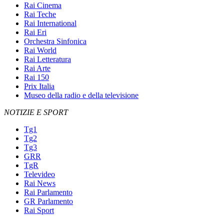
Rai Cinema
Rai Teche
Rai International
Rai Eri
Orchestra Sinfonica
Rai World
Rai Letteratura
Rai Arte
Rai 150
Prix Italia
Museo della radio e della televisione
NOTIZIE E SPORT
Tg1
Tg2
Tg3
GRR
TgR
Televideo
Rai News
Rai Parlamento
GR Parlamento
Rai Sport