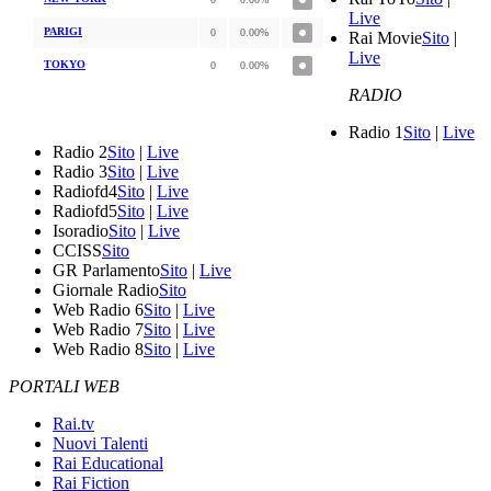
Live
PARIGI
0
0.00%
Rai Movie
Sito
|
Live
TOKYO
0
0.00%
RADIO
Radio 1
Sito
|
Live
Radio 2
Sito
|
Live
Radio 3
Sito
|
Live
Radiofd4
Sito
|
Live
Radiofd5
Sito
|
Live
Isoradio
Sito
|
Live
CCISS
Sito
GR Parlamento
Sito
|
Live
Giornale Radio
Sito
Web Radio 6
Sito
|
Live
Web Radio 7
Sito
|
Live
Web Radio 8
Sito
|
Live
PORTALI WEB
Rai.tv
Nuovi Talenti
Rai Educational
Rai Fiction