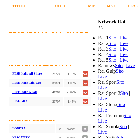
TITOLI
UFFIC.
MIN
MAX
FLAS
Network Rai
TV
FTSE ITALIA ALL-SHARE
Rai 1
Sito
|
Live
Rai 2
Sito
|
Live
Rai 3
Sito
|
Live
Rai 4
Sito
|
Live
Rai 5
Sito
|
Live
INDICI NAZIONALI
Rainews
Sito
|
Live
Rai Gulp
Sito
|
FTSE Italia All-Share
25720
-1.40%
Live
Rai Sport
Sito
|
FTSE Italia Mid Cap
39374
-1.08%
Live
FTSE Italia STAR
46268
-0.87%
Rai Sport 2
Sito
|
Live
FTSE MIB
23707
-1.45%
Rai Storia
Sito
|
Live
Rai Premium
Sito
|
INDICI ESTERI
Live
Rai Scuola
Sito
|
LONDRA
0
0.00%
Live
Rai YoYo
Sito
|
NEW YORK
0
0.00%