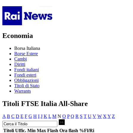
Economia
Borsa Italiana
Borse Estere
Cambi
Diritti
Fondi italiani
Fondi esteri
Obbligazioni
Titoli di Stato
Warrants
Titoli FTSE Italia All-Share
A
B
C
D
E
F
G
H
I
J
K
L
M
N
O
P
Q
R
S
T
U
V
W
X
Y
Z
Titoli
Uffic.
Min
Max
Flash
Ora flash
%Fl/Ri