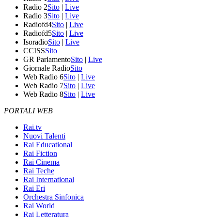
Radio 2
Sito
|
Live
Radio 3
Sito
|
Live
Radiofd4
Sito
|
Live
Radiofd5
Sito
|
Live
Isoradio
Sito
|
Live
CCISS
Sito
GR Parlamento
Sito
|
Live
Giornale Radio
Sito
Web Radio 6
Sito
|
Live
Web Radio 7
Sito
|
Live
Web Radio 8
Sito
|
Live
PORTALI WEB
Rai.tv
Nuovi Talenti
Rai Educational
Rai Fiction
Rai Cinema
Rai Teche
Rai International
Rai Eri
Orchestra Sinfonica
Rai World
Rai Letteratura