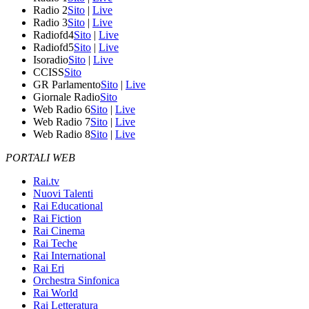
Radio 2
Sito
|
Live
Radio 3
Sito
|
Live
Radiofd4
Sito
|
Live
Radiofd5
Sito
|
Live
Isoradio
Sito
|
Live
CCISS
Sito
GR Parlamento
Sito
|
Live
Giornale Radio
Sito
Web Radio 6
Sito
|
Live
Web Radio 7
Sito
|
Live
Web Radio 8
Sito
|
Live
PORTALI WEB
Rai.tv
Nuovi Talenti
Rai Educational
Rai Fiction
Rai Cinema
Rai Teche
Rai International
Rai Eri
Orchestra Sinfonica
Rai World
Rai Letteratura