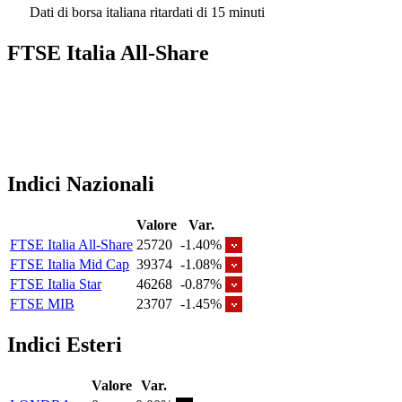
Dati di borsa italiana ritardati di 15 minuti
FTSE Italia All-Share
Indici Nazionali
Valore
Var.
FTSE Italia All-Share
25720
-1.40%
FTSE Italia Mid Cap
39374
-1.08%
FTSE Italia Star
46268
-0.87%
FTSE MIB
23707
-1.45%
Indici Esteri
Valore
Var.