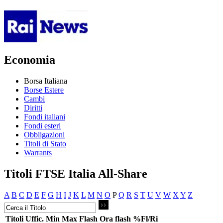
Economia
Borsa Italiana
Borse Estere
Cambi
Diritti
Fondi italiani
Fondi esteri
Obbligazioni
Titoli di Stato
Warrants
Titoli FTSE Italia All-Share
A
B
C
D
E
F
G
H
I
J
K
L
M
N
O
P
Q
R
S
T
U
V
W
X
Y
Z
Titoli
Uffic.
Min
Max
Flash
Ora flash
%Fl/Ri