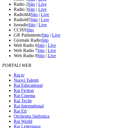
Radio 2
Sito
|
Live
Radio 3
Sito
|
Live
Radiofd4
Sito
|
Live
Radiofd5
Sito
|
Live
Isoradio
Sito
|
Live
CCISS
Sito
GR Parlamento
Sito
|
Live
Giornale Radio
Sito
Web Radio 6
Sito
|
Live
Web Radio 7
Sito
|
Live
Web Radio 8
Sito
|
Live
PORTALI WEB
Rai.tv
Nuovi Talenti
Rai Educational
Rai Fiction
Rai Cinema
Rai Teche
Rai International
Rai Eri
Orchestra Sinfonica
Rai World
Rai Letteratura