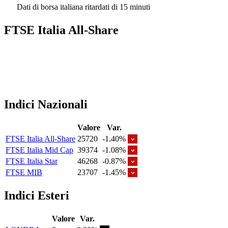
Dati di borsa italiana ritardati di 15 minuti
FTSE Italia All-Share
Indici Nazionali
Valore
Var.
FTSE Italia All-Share
25720
-1.40%
FTSE Italia Mid Cap
39374
-1.08%
FTSE Italia Star
46268
-0.87%
FTSE MIB
23707
-1.45%
Indici Esteri
Valore
Var.