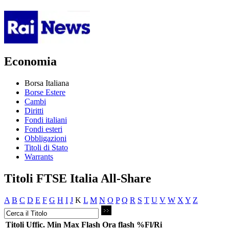
Economia
Borsa Italiana
Borse Estere
Cambi
Diritti
Fondi italiani
Fondi esteri
Obbligazioni
Titoli di Stato
Warrants
Titoli FTSE Italia All-Share
A
B
C
D
E
F
G
H
I
J
K
L
M
N
O
P
Q
R
S
T
U
V
W
X
Y
Z
Titoli
Uffic.
Min
Max
Flash
Ora flash
%Fl/Ri