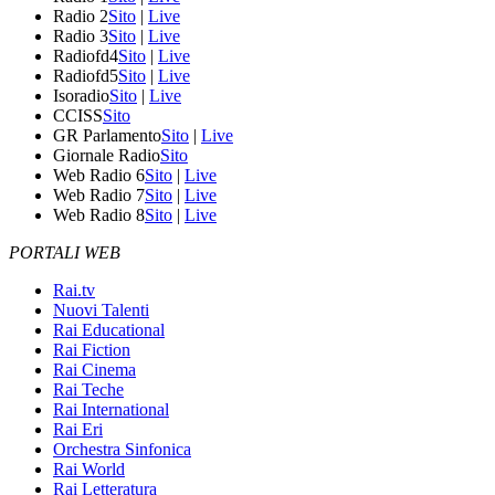
Radio 2
Sito
|
Live
Radio 3
Sito
|
Live
Radiofd4
Sito
|
Live
Radiofd5
Sito
|
Live
Isoradio
Sito
|
Live
CCISS
Sito
GR Parlamento
Sito
|
Live
Giornale Radio
Sito
Web Radio 6
Sito
|
Live
Web Radio 7
Sito
|
Live
Web Radio 8
Sito
|
Live
PORTALI WEB
Rai.tv
Nuovi Talenti
Rai Educational
Rai Fiction
Rai Cinema
Rai Teche
Rai International
Rai Eri
Orchestra Sinfonica
Rai World
Rai Letteratura