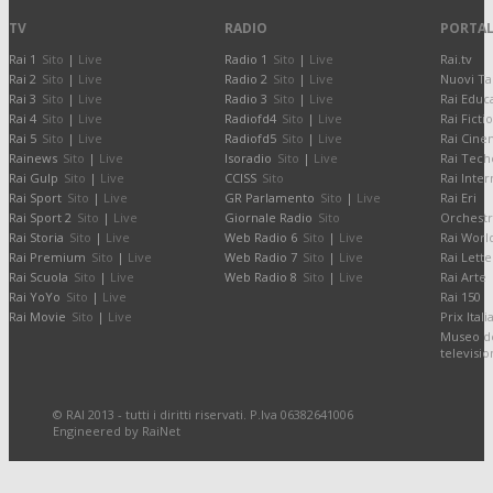
TV
RADIO
PORTAL
Rai 1
Sito
|
Live
Radio 1
Sito
|
Live
Rai.tv
Rai 2
Sito
|
Live
Radio 2
Sito
|
Live
Nuovi Ta
Rai 3
Sito
|
Live
Radio 3
Sito
|
Live
Rai Educ
Rai 4
Sito
|
Live
Radiofd4
Sito
|
Live
Rai Ficti
Rai 5
Sito
|
Live
Radiofd5
Sito
|
Live
Rai Cine
Rainews
Sito
|
Live
Isoradio
Sito
|
Live
Rai Tech
Rai Gulp
Sito
|
Live
CCISS
Sito
Rai Inter
Rai Sport
Sito
|
Live
GR Parlamento
Sito
|
Live
Rai Eri
Rai Sport 2
Sito
|
Live
Giornale Radio
Sito
Orchestr
Rai Storia
Sito
|
Live
Web Radio 6
Sito
|
Live
Rai Worl
Rai Premium
Sito
|
Live
Web Radio 7
Sito
|
Live
Rai Lette
Rai Scuola
Sito
|
Live
Web Radio 8
Sito
|
Live
Rai Arte
Rai YoYo
Sito
|
Live
Rai 150
Rai Movie
Sito
|
Live
Prix Itali
Museo de
televisi
© RAI 2013 - tutti i diritti riservati. P.Iva 06382641006
Engineered by RaiNet