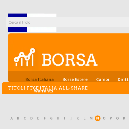
Borsa Italiana
Borse Estere
Cambi
Diritt
TITOLI FTSE ITALIA ALL-SHARE
Warrants
A
B
C
D
E
F
G
H
I
J
K
L
M
N
O
P
Q
R