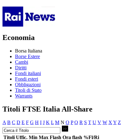
Economia
Borsa Italiana
Borse Estere
Cambi
Diritti
Fondi italiani
Fondi esteri
Obbligazioni
Titoli di Stato
Warrants
Titoli FTSE Italia All-Share
A
B
C
D
E
F
G
H
I
J
K
L
M
N
O
P
Q
R
S
T
U
V
W
X
Y
Z
Titoli
Uffic.
Min
Max
Flash
Ora flash
%Fl/Ri