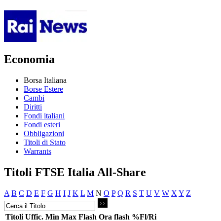
Economia
Borsa Italiana
Borse Estere
Cambi
Diritti
Fondi italiani
Fondi esteri
Obbligazioni
Titoli di Stato
Warrants
Titoli FTSE Italia All-Share
A
B
C
D
E
F
G
H
I
J
K
L
M
N
O
P
Q
R
S
T
U
V
W
X
Y
Z
Titoli
Uffic.
Min
Max
Flash
Ora flash
%Fl/Ri