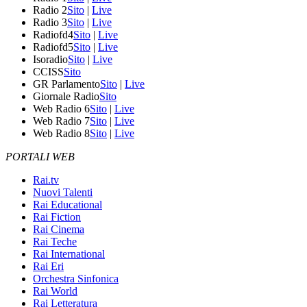
Radio 2
Sito
|
Live
Radio 3
Sito
|
Live
Radiofd4
Sito
|
Live
Radiofd5
Sito
|
Live
Isoradio
Sito
|
Live
CCISS
Sito
GR Parlamento
Sito
|
Live
Giornale Radio
Sito
Web Radio 6
Sito
|
Live
Web Radio 7
Sito
|
Live
Web Radio 8
Sito
|
Live
PORTALI WEB
Rai.tv
Nuovi Talenti
Rai Educational
Rai Fiction
Rai Cinema
Rai Teche
Rai International
Rai Eri
Orchestra Sinfonica
Rai World
Rai Letteratura