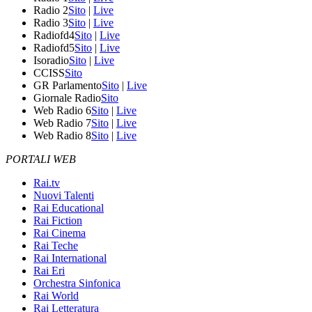
Radio 2
Sito
|
Live
Radio 3
Sito
|
Live
Radiofd4
Sito
|
Live
Radiofd5
Sito
|
Live
Isoradio
Sito
|
Live
CCISS
Sito
GR Parlamento
Sito
|
Live
Giornale Radio
Sito
Web Radio 6
Sito
|
Live
Web Radio 7
Sito
|
Live
Web Radio 8
Sito
|
Live
PORTALI WEB
Rai.tv
Nuovi Talenti
Rai Educational
Rai Fiction
Rai Cinema
Rai Teche
Rai International
Rai Eri
Orchestra Sinfonica
Rai World
Rai Letteratura