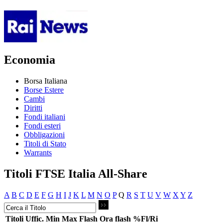
Economia
Borsa Italiana
Borse Estere
Cambi
Diritti
Fondi italiani
Fondi esteri
Obbligazioni
Titoli di Stato
Warrants
Titoli FTSE Italia All-Share
A
B
C
D
E
F
G
H
I
J
K
L
M
N
O
P
Q
R
S
T
U
V
W
X
Y
Z
Titoli
Uffic.
Min
Max
Flash
Ora flash
%Fl/Ri