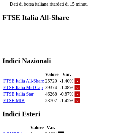
Dati di borsa italiana ritardati di 15 minuti
FTSE Italia All-Share
Indici Nazionali
Valore
Var.
FTSE Italia All-Share
25720
-1.40%
FTSE Italia Mid Cap
39374
-1.08%
FTSE Italia Star
46268
-0.87%
FTSE MIB
23707
-1.45%
Indici Esteri
Valore
Var.