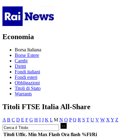
Economia
Borsa Italiana
Borse Estere
Cambi
Diritti
Fondi italiani
Fondi esteri
Obbligazioni
Titoli di Stato
Warrants
Titoli FTSE Italia All-Share
A
B
C
D
E
F
G
H
I
J
K
L
M
N
O
P
Q
R
S
T
U
V
W
X
Y
Z
Titoli
Uffic.
Min
Max
Flash
Ora flash
%Fl/Ri