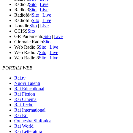
Radio 2
Sito
|
Live
Radio 3
Sito
|
Live
Radiofd4
Sito
|
Live
Radiofd5
Sito
|
Live
Isoradio
Sito
|
Live
CCISS
Sito
GR Parlamento
Sito
|
Live
Giornale Radio
Sito
Web Radio 6
Sito
|
Live
Web Radio 7
Sito
|
Live
Web Radio 8
Sito
|
Live
PORTALI WEB
Rai.tv
Nuovi Talenti
Rai Educational
Rai Fiction
Rai Cinema
Rai Teche
Rai International
Rai Eri
Orchestra Sinfonica
Rai World
Rai Letteratura