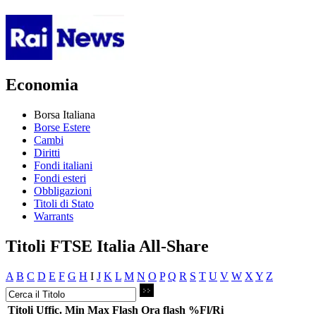
Economia
Borsa Italiana
Borse Estere
Cambi
Diritti
Fondi italiani
Fondi esteri
Obbligazioni
Titoli di Stato
Warrants
Titoli FTSE Italia All-Share
A
B
C
D
E
F
G
H
I
J
K
L
M
N
O
P
Q
R
S
T
U
V
W
X
Y
Z
Titoli
Uffic.
Min
Max
Flash
Ora flash
%Fl/Ri