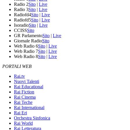
Radio 2
Sito
|
Live
Radio 3
Sito
|
Live
Radiofd4
Sito
|
Live
Radiofd5
Sito
|
Live
Isoradio
Sito
|
Live
CCISS
Sito
GR Parlamento
Sito
|
Live
Giornale Radio
Sito
Web Radio 6
Sito
|
Live
Web Radio 7
Sito
|
Live
Web Radio 8
Sito
|
Live
PORTALI WEB
Rai.tv
Nuovi Talenti
Rai Educational
Rai Fiction
Rai Cinema
Rai Teche
Rai International
Rai Eri
Orchestra Sinfonica
Rai World
Rai Letteratura