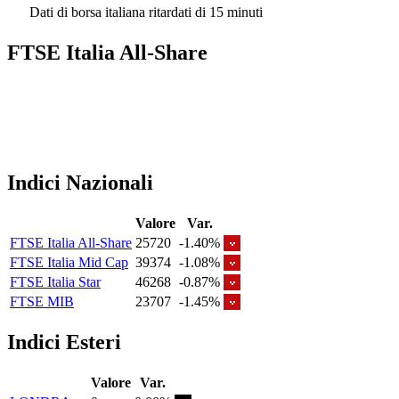
Dati di borsa italiana ritardati di 15 minuti
FTSE Italia All-Share
Indici Nazionali
Valore
Var.
FTSE Italia All-Share
25720
-1.40%
FTSE Italia Mid Cap
39374
-1.08%
FTSE Italia Star
46268
-0.87%
FTSE MIB
23707
-1.45%
Indici Esteri
Valore
Var.