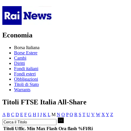
Economia
Borsa Italiana
Borse Estere
Cambi
Diritti
Fondi italiani
Fondi esteri
Obbligazioni
Titoli di Stato
Warrants
Titoli FTSE Italia All-Share
A
B
C
D
E
F
G
H
I
J
K
L
M
N
O
P
Q
R
S
T
U
V
W
X
Y
Z
Titoli
Uffic.
Min
Max
Flash
Ora flash
%Fl/Ri