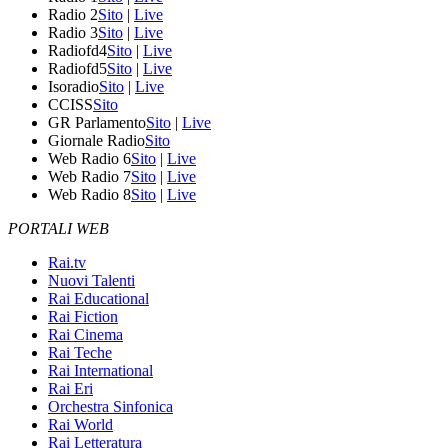
Radio 2
Sito
|
Live
Radio 3
Sito
|
Live
Radiofd4
Sito
|
Live
Radiofd5
Sito
|
Live
Isoradio
Sito
|
Live
CCISS
Sito
GR Parlamento
Sito
|
Live
Giornale Radio
Sito
Web Radio 6
Sito
|
Live
Web Radio 7
Sito
|
Live
Web Radio 8
Sito
|
Live
PORTALI WEB
Rai.tv
Nuovi Talenti
Rai Educational
Rai Fiction
Rai Cinema
Rai Teche
Rai International
Rai Eri
Orchestra Sinfonica
Rai World
Rai Letteratura