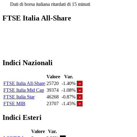
Dati di borsa italiana ritardati di 15 minuti
FTSE Italia All-Share
Indici Nazionali
Valore
Var.
FTSE Italia All-Share
25720
-1.40%
FTSE Italia Mid Cap
39374
-1.08%
FTSE Italia Star
46268
-0.87%
FTSE MIB
23707
-1.45%
Indici Esteri
Valore
Var.