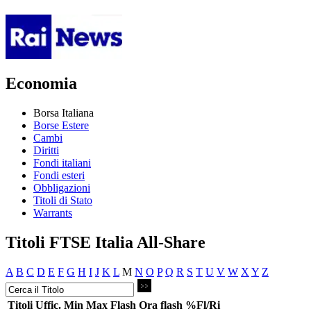
Economia
Borsa Italiana
Borse Estere
Cambi
Diritti
Fondi italiani
Fondi esteri
Obbligazioni
Titoli di Stato
Warrants
Titoli FTSE Italia All-Share
A
B
C
D
E
F
G
H
I
J
K
L
M
N
O
P
Q
R
S
T
U
V
W
X
Y
Z
Titoli
Uffic.
Min
Max
Flash
Ora flash
%Fl/Ri