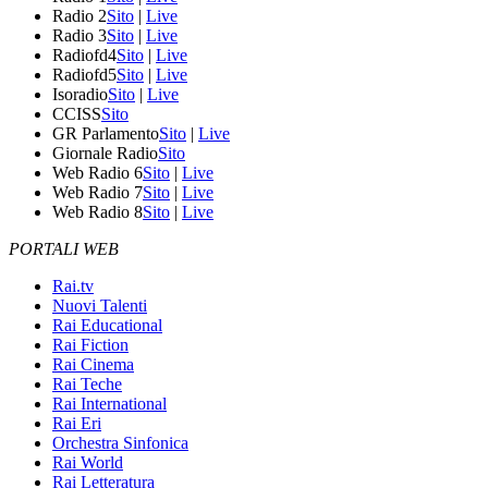
Radio 2
Sito
|
Live
Radio 3
Sito
|
Live
Radiofd4
Sito
|
Live
Radiofd5
Sito
|
Live
Isoradio
Sito
|
Live
CCISS
Sito
GR Parlamento
Sito
|
Live
Giornale Radio
Sito
Web Radio 6
Sito
|
Live
Web Radio 7
Sito
|
Live
Web Radio 8
Sito
|
Live
PORTALI WEB
Rai.tv
Nuovi Talenti
Rai Educational
Rai Fiction
Rai Cinema
Rai Teche
Rai International
Rai Eri
Orchestra Sinfonica
Rai World
Rai Letteratura