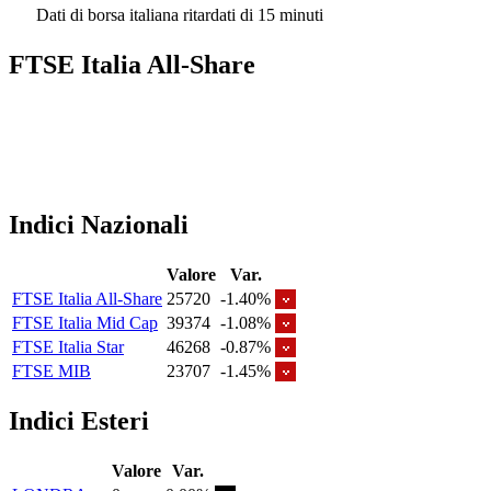
Dati di borsa italiana ritardati di 15 minuti
FTSE Italia All-Share
Indici Nazionali
Valore
Var.
FTSE Italia All-Share
25720
-1.40%
FTSE Italia Mid Cap
39374
-1.08%
FTSE Italia Star
46268
-0.87%
FTSE MIB
23707
-1.45%
Indici Esteri
Valore
Var.