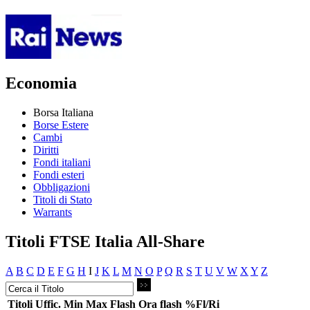
Economia
Borsa Italiana
Borse Estere
Cambi
Diritti
Fondi italiani
Fondi esteri
Obbligazioni
Titoli di Stato
Warrants
Titoli FTSE Italia All-Share
A
B
C
D
E
F
G
H
I
J
K
L
M
N
O
P
Q
R
S
T
U
V
W
X
Y
Z
Titoli
Uffic.
Min
Max
Flash
Ora flash
%Fl/Ri