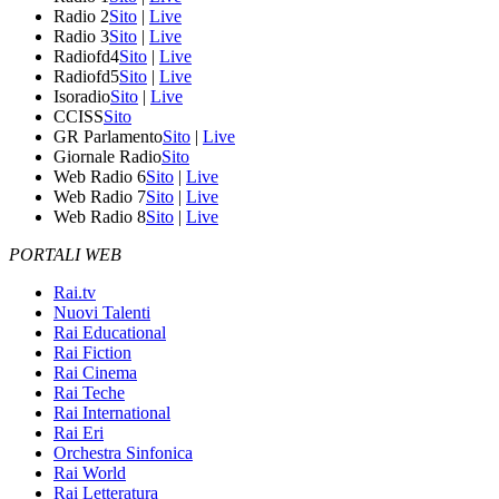
Radio 2
Sito
|
Live
Radio 3
Sito
|
Live
Radiofd4
Sito
|
Live
Radiofd5
Sito
|
Live
Isoradio
Sito
|
Live
CCISS
Sito
GR Parlamento
Sito
|
Live
Giornale Radio
Sito
Web Radio 6
Sito
|
Live
Web Radio 7
Sito
|
Live
Web Radio 8
Sito
|
Live
PORTALI WEB
Rai.tv
Nuovi Talenti
Rai Educational
Rai Fiction
Rai Cinema
Rai Teche
Rai International
Rai Eri
Orchestra Sinfonica
Rai World
Rai Letteratura