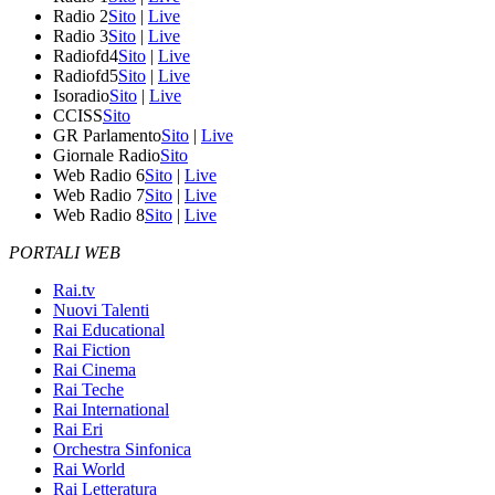
Radio 2
Sito
|
Live
Radio 3
Sito
|
Live
Radiofd4
Sito
|
Live
Radiofd5
Sito
|
Live
Isoradio
Sito
|
Live
CCISS
Sito
GR Parlamento
Sito
|
Live
Giornale Radio
Sito
Web Radio 6
Sito
|
Live
Web Radio 7
Sito
|
Live
Web Radio 8
Sito
|
Live
PORTALI WEB
Rai.tv
Nuovi Talenti
Rai Educational
Rai Fiction
Rai Cinema
Rai Teche
Rai International
Rai Eri
Orchestra Sinfonica
Rai World
Rai Letteratura