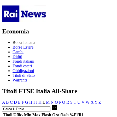
Economia
Borsa Italiana
Borse Estere
Cambi
Diritti
Fondi italiani
Fondi esteri
Obbligazioni
Titoli di Stato
Warrants
Titoli FTSE Italia All-Share
A
B
C
D
E
F
G
H
I
J
K
L
M
N
O
P
Q
R
S
T
U
V
W
X
Y
Z
Titoli
Uffic.
Min
Max
Flash
Ora flash
%Fl/Ri